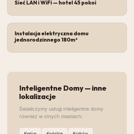
Sieć LAN i WiFi — hotel 45 pokoi
Instalacja elektryczna domu
jednorodzinnego 180m²
Inteligentne Domy
— inne
lokalizacje
Świadczymy usługi
inteligentne domy
również w innych miastach:
Kielce
Końskie
Kraków