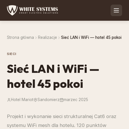
Strona główna
Realizacje
Sieć LAN i WiFi — hotel 45 pokoi
SIECI
Sieć LAN i WiFi —
hotel 45 pokoi
Hotel Mariot
Sandomierz
marzec 2025
Projekt i wykonanie sieci strukturalnej Cat6 oraz
systemu WiFi mesh dla hotelu. 120 punktów