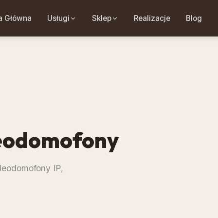
a Główna
Usługi
Sklep
Realizacje
Blog
eodomofony
deodomofony IP,