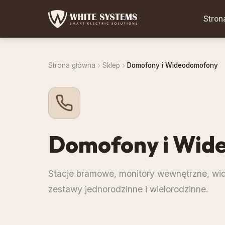
Stron
Strona główna
Sklep
Domofony i Wideodomofony
Domofony i Wid
Stacje bramowe, monitory wewnętrzne, wi
zestawy jednorodzinne i wielorodzinne.