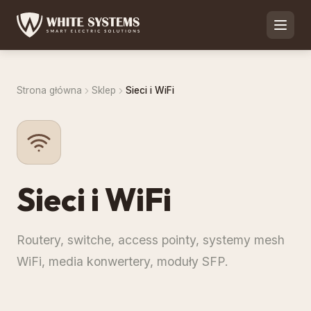
Strona główna
Sklep
Sieci i WiFi
Sieci i WiFi
Routery, switche, access pointy, systemy mesh
WiFi, media konwertery, moduły SFP.