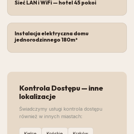
Sieć LAN i WiFi — hotel 45 pokoi
Instalacja elektryczna domu
jednorodzinnego 180m²
Kontrola Dostępu
— inne
lokalizacje
Świadczymy usługi
kontrola dostępu
również w innych miastach:
Kielce
Końskie
Kraków