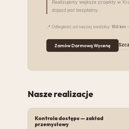
Realizujemy większe projekty w Kra
dojazd jest bezpłatny.
📍 Odległość od naszej siedziby:
150
km
—
Szcz
Zamów Darmową Wycenę
Nasze realizacje
Kontrola dostępu — zakład
przemysłowy