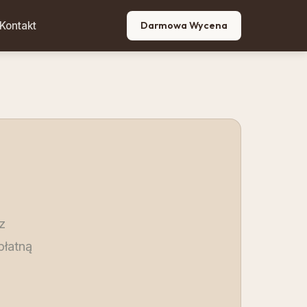
Kontakt
Darmowa Wycena
z
płatną