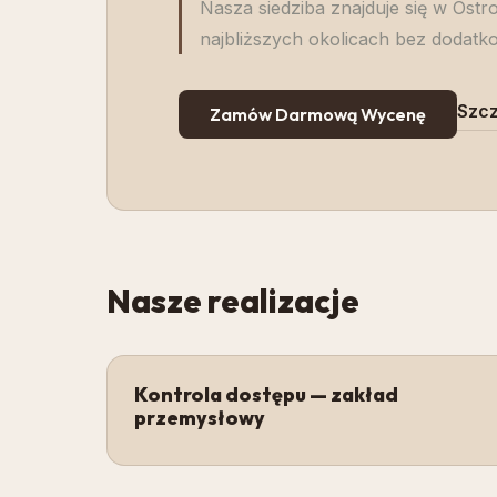
Nasza siedziba znajduje się w Ost
najbliższych okolicach bez dodat
Szcz
Zamów Darmową Wycenę
Nasze realizacje
Kontrola dostępu — zakład
przemysłowy