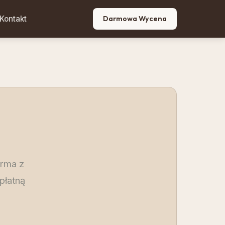
Kontakt
Darmowa Wycena
irma z
płatną