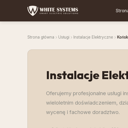
Stron
Strona główna
Usługi
Instalacje Elektryczne
Końsk
Instalacje Elek
Oferujemy profesjonalne usługi i
wieloletnim doświadczeniem, dzia
wycenę i fachowe doradztwo.