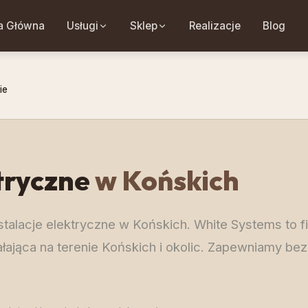
a Główna
Usługi
Sklep
Realizacje
Blog
ie
tryczne
w Końskich
nstalacje elektryczne w Końskich. White Systems to f
łająca na terenie Końskich i okolic. Zapewniamy bez