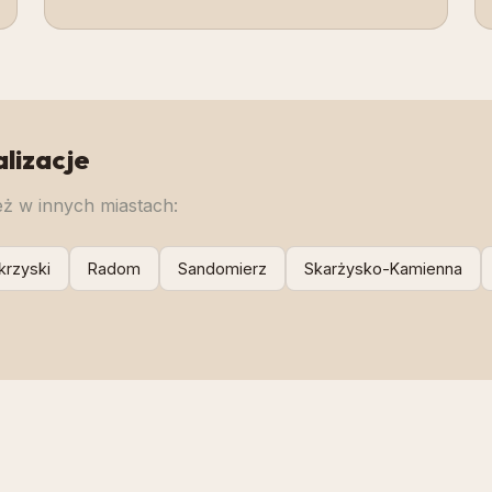
alizacje
ż w innych miastach:
krzyski
Radom
Sandomierz
Skarżysko-Kamienna