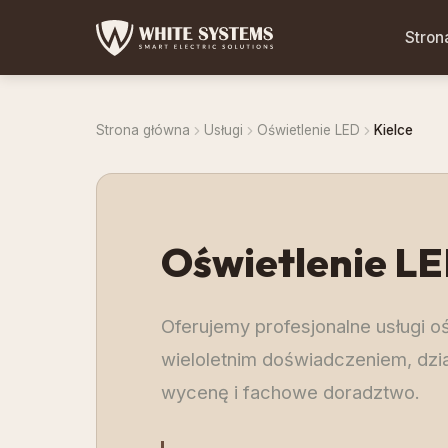
Stron
Strona główna
Usługi
Oświetlenie LED
Kielce
Oświetlenie L
Oferujemy profesjonalne usługi oś
wieloletnim doświadczeniem, dzia
wycenę i fachowe doradztwo.