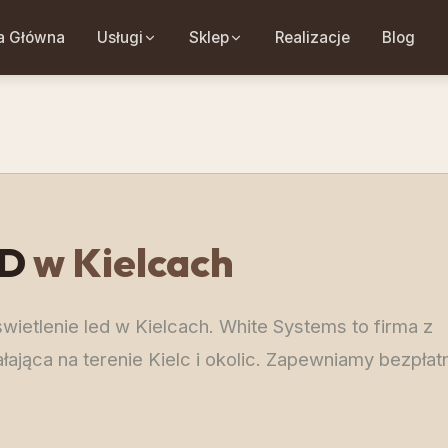
a Główna
Usługi
Sklep
Realizacje
Blog
ED
w Kielcach
wietlenie led w Kielcach. White Systems to firma z
łająca na terenie Kielc i okolic. Zapewniamy bezpłat