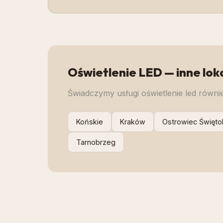
Oświetlenie LED
— inne lok
Świadczymy usługi
oświetlenie led
równie
Końskie
Kraków
Ostrowiec Święto
Tarnobrzeg